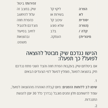
זהירות!
ביטול
הפרה
ליקוי קל
שיק במצב זה
לא
בשירות או
עלול להיחשב
יסודית
עיכוב קל
כהפרת חוזה
(הפרה
שלא פוגע
מצדכם ולהוביל
קלה /
בלב
לחיוב בסיעוד
מינורית)
העסקה.
ובהוצאות
משפט.
הגישו נגדכם שיק מבוטל להוצאה
לפועל? כך תפעלו:
אם ביטלתם שיק בעקבות הפרת חוזה והצד השני פתח נגדכם
תיק בהוצאה לפועל, מומלץ לפעול לפי הצעדים הבאים:
שימו לב ללוחות הזמנים:
מיום קבלת האזהרה מההוצאה לפועל,
עומד לרשותכם חלון זמנים מוגבל (בדרך כלל 30 יום) להגשת
התנגדות.