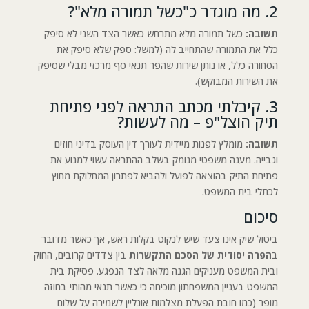
2. מה מוגדר כ"כשל תמורה מלא"?
תשובה:
כשל תמורה מלא מתרחש כאשר הצד השני לא סיפק
כלל את התמורה שהתחייב לה (למשל: ספק שלא סיפק את
הסחורה כלל, או נותן שירות שהפר תנאי סף מרכזי מבלי שסיפק
את השירות המבוקש).
3. קיבלתי מכתב התראה לפני פתיחת
תיק הוצל"פ – מה לעשות?
תשובה:
מומלץ לפנות מיידית לעורך דין העוסק בדיני חוזים
וגבייה. מענה משפטי מנומק בשלב ההתראה עשוי למנוע את
פתיחת התיק בהוצאה לפועל ולהביא לפתרון המחלוקת מחוץ
לכתלי בית המשפט.
סיכום
ביטול שיק אינו צעד שיש לנקוט בקלות ראש, אך כאשר מדובר
ב
הפרה יסודית של הסכם התקשרות
בין צדדים קרובים, החוק
ובית המשפט מעניקים הגנה מלאה לצד הנפגע. פסיקת בית
המשפט בעניין המשפחתון מוכיחה כי כאשר תנאי מהותי בחוזה
מופר (כמו חובת הפעלת מצלמות אונליין לשמירה על שלום