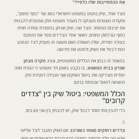
את ההתחייבות שלו כלפיי?"
מצד אחד, שיק נתפס במשפט הישראלי כסוג של "כסף מזומן",
ופקודת השטרות מעניקה לו מעמד משפטי חזק שמטרתו להבטיח
את יציבות המסחר. מצד שני, שיק שניתן במסגרת עתירה חוזית
כפוף גם לחוק החוזים. כאשר אחד הצדדים מפר את ההסכם
בצורה יסודית, עולה השאלה האם מעשה זה מעניק לצד הנפגע
זכות לבטל את השיק ולמנוע את פירעונו.
במאמר זה נבחן את הכללים המשפטיים, ונציג
מקרה מבחן
שנדון בבית המשפט
, בו נקבע באופן חד-משמעי כי הפרת חוזה
יסודית מצדיקה את ביטול השיקים ואף מובילה לסגירת תיק
ההוצאה לפועל שנפתח בגינם.
הכלל המשפטי: ביטול שיק בין "צדדים
קרובים"
כדי להבין מתי מותר לבטל שיק, יש להבחין בין שני מצבים:
צדדים רחוקים (אוחז כשורה):
אם השיק הועבר לצד שלישי
שלא היה חלק מהחוזה המקורי (כגון חברת ניכיון שיקים או ספק