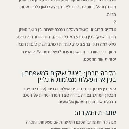
משנה) ופעל בתום לב, לרוב לא ניתן יהיה לטעון כלפיו טענות
חוזיות.
צדדים קרובים:
כאשר העסקה נערכה ישירות בין מושך השיק
(כותב השיק) לבין הנפרע (מקבל השיק), יחס השטר הוא כמעט
כיחס חוזה רגיל. במצב כזה, עומדות לכותב השיק טענות הגנה
מתוך דיני החוזים – ובראשן
טענת "כשל תמורה"
או
הפרה
יסודית של ההסכם
.
מקרה מבחן: ביטול שיקים למשפחתון
בגין אי-הפעלת מצלמות אונליין
פסק דין שניתן בבית משפט השלום בקריות (על ידי הרשם
הבכיר) המחיש בצורה ברורה כיצד הפרה יסודית של הסכם
מבטלת את חובת הפירעון של שיקים.
עובדות המקרה:
אם לילד חתמה על הסכם התקשרות עם משפחתון ומסרה