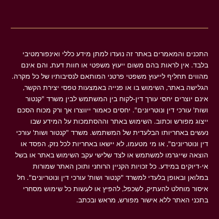
התכנים והמאמרים באתר זה נועדו למתן מידע כללי ואינפורמטיבי
בלבד. אין לראות בהם משום ייעוץ משפטי או חוות דעת, והם אינם
מהווים תחליף לייעוץ משפטי פרטני המותאם לנסיבותיו של כל מקרה.
הגלישה באתר, השימוש בו או פנייה באמצעות טפסי יצירת הקשר,
אינם יוצרים יחסי עורך דין-לקוח בין המשתמש לבין משרד "קנטור
ושות' עורכי דין ונוטריונים". יחסים כאמור ייווצרו אך ורק מכוח הסכם
ייצוג מפורש וכתוב. השימוש באתר וההסתמכות על המידע שבו
נעשים באחריותו הבלעדית של המשתמש. משרד "קנטור ושות' עורכי
דין ונוטריונים", או מי מטעמו, לא יישאו באחריות לכל נזק, הפסד או
הוצאה שייגרמו למשתמש או לצד שלישי עקב השימוש באתר או בשל
אי-דיוקים במידע. כל זכויות הקניין הרוחני ותוכן האתר שמורות
במלואן ובאופן בלעדי למשרד "קנטור ושות' עורכי דין ונוטריונים". חל
איסור מוחלט להעתיק, לשכפל, להפיץ או לעשות כל שימוש מסחרי
בתכני האתר ללא אישור מפורש, מראש ובכתב.