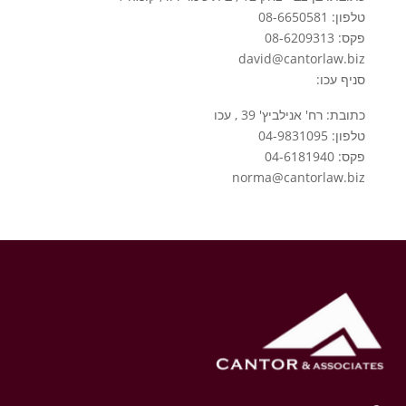
טלפון: 08-6650581
פקס: 08-6209313
david@cantorlaw.biz
סניף עכו:
כתובת: רח' אנילביץ' 39 , עכו
טלפון: 04-9831095
פקס: 04-6181940
norma@cantorlaw.biz